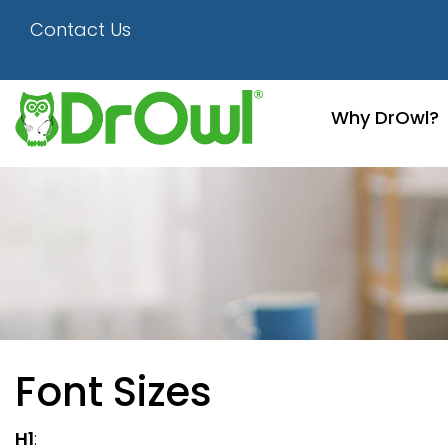
Contact Us
Why DrOwl?
Font Sizes
H1
: